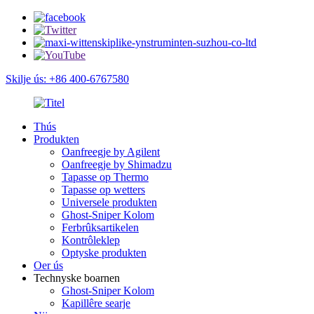
Skilje ús: +86 400-6767580
Thús
Produkten
Oanfreegje by Agilent
Oanfreegje by Shimadzu
Tapasse op Thermo
Tapasse op wetters
Universele produkten
Ghost-Sniper Kolom
Ferbrûksartikelen
Kontrôleklep
Optyske produkten
Oer ús
Technyske boarnen
Ghost-Sniper Kolom
Kapillêre searje