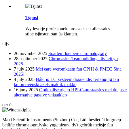
Tsjinst
Wy leverje profesjonele pre-sales en after-sales
stipe tsjinsten oan ús klanten.
nijs
26 novimber 2025
Soarten floeibere chromatografy
28 septimber 2025
Chromasir's Teambuildingaktiviteit yn
2025
7 july 2025
Mei eare weromkaam fan CPHI & PMEC Sina
2025!
4 july 2025
Hâld jo LC-systeem draaiende: ferfanging fan
kolomovenskeakels maklik makke
16 juny 2025
Optimalisearje jo HPLC-prestaasjes mei de juste
alternative passive ynlaatklep
oer ús
Maxi Scientific Instruments (Suzhou) Co., Ltd. bestiet út in groep
betûfte chromatografyske yngenieurs, dy't gebrûk meitsje fan