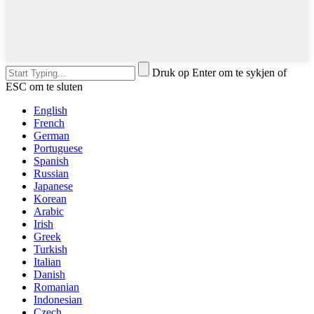
Druk op Enter om te sykjen of
ESC om te sluten
English
French
German
Portuguese
Spanish
Russian
Japanese
Korean
Arabic
Irish
Greek
Turkish
Italian
Danish
Romanian
Indonesian
Czech