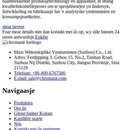
baanbrekkende produksjetechnology en apparatuer, in strang
kwaliteitskontrôleproses om te spesjalisearjen yn ûndersyk,
ûntwikkeling en fabrikaazje fan 'e analytyske ynstruminten en
konsumpsjeartikelen.
mear besjen
Foar mear details nim dan kontakt mei ús op, wy sille binnen 24
oeren antwurdzje.
Enkête
Maxi Wittenskiplike Ynstruminten (Suzhou) Co., Ltd.
Adres: Ferdjipping 3. Gebou 15. No.2, Taishan Road,
Suzhou Nij Distrikt, Suzhou City, Jiangsu Provinsje, Sina
215129
Telefoan: +86 400-6767580
E-mail: sale@chromasir.com
Navigaasje
Produkten
Oer ús
Ghost-Sniper Kolom
Kapillêre searje
Nijs
Kontakt mei ús opnimme