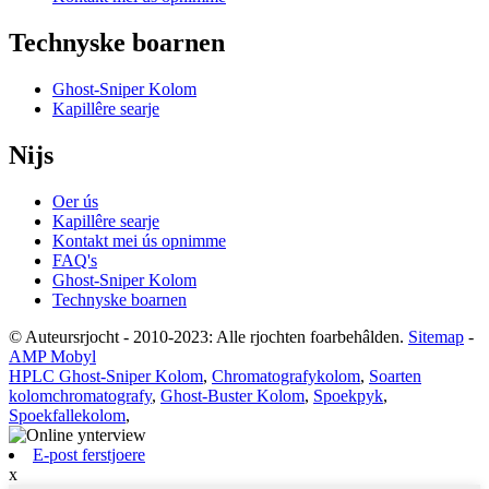
Technyske boarnen
Ghost-Sniper Kolom
Kapillêre searje
Nijs
Oer ús
Kapillêre searje
Kontakt mei ús opnimme
FAQ's
Ghost-Sniper Kolom
Technyske boarnen
© Auteursrjocht - 2010-2023: Alle rjochten foarbehâlden.
Sitemap
-
AMP Mobyl
HPLC Ghost-Sniper Kolom
,
Chromatografykolom
,
Soarten
kolomchromatografy
,
Ghost-Buster Kolom
,
Spoekpyk
,
Spoekfallekolom
,
E-post ferstjoere
x